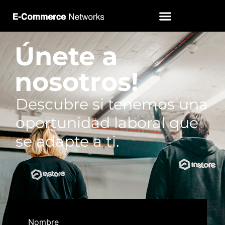
Únete a
nosotros!
Descubre si tenemos una
oportunidad laboral que
se adapte a ti.
Nombre